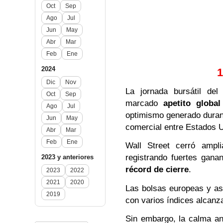
Oct
Sep
Ago
Jul
Jun
May
Abr
Mar
Feb
Ene
2024
1
Dic
Nov
La jornada bursátil de
Oct
Sep
marcado
apetito global
Ago
Jul
optimismo generado duran
Jun
May
comercial entre Estados 
Abr
Mar
Feb
Ene
Wall Street cerró amp
registrando fuertes gana
2023 y anteriores
récord de cierre
.
2023
2022
2021
2020
Las bolsas europeas y asi
2019
con varios índices alcan
Sin embargo, la calma an