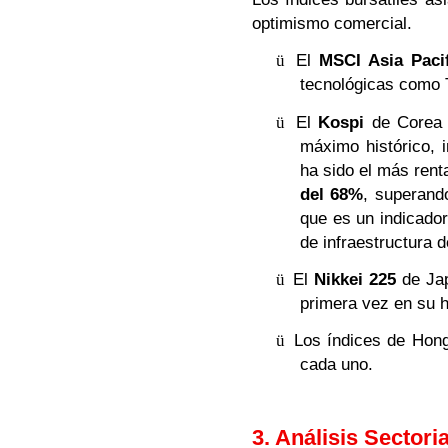
optimismo comercial.
ü
El
MSCI Asia Pacif
tecnológicas como 
ü
El
Kospi
de Corea 
máximo histórico, 
ha sido el más rent
del 68%
, superand
que es un indicador
de infraestructura de
ü
El
Nikkei 225
de Jap
primera vez en su h
ü
Los índices de Hon
cada uno.
3. Análisis Sector