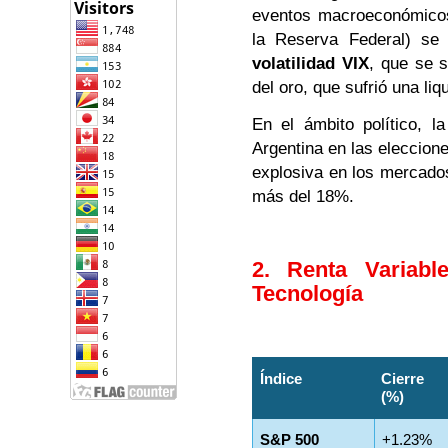
eventos macroeconómicos 
la Reserva Federal) se 
volatilidad VIX
, que se s
del oro, que sufrió una liqu
En el ámbito político, la
Argentina en las eleccion
explosiva en los mercados 
más del 18%.
2. Renta Variabl
Tecnología
Índice
Cierre
(%)
S&P 500
+1.23%