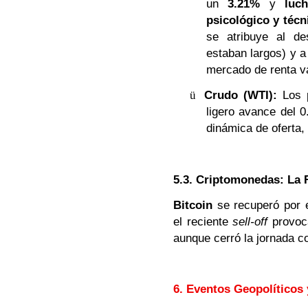
un
3.21%
y
luc
psicológico y técn
se atribuye al de
estaban largos) y a 
mercado de renta va
ü
Crudo (WTI):
Los p
ligero avance del 
dinámica de oferta,
5.3. Criptomonedas: La 
Bitcoin
se recuperó por 
el reciente
sell-off
provoca
aunque cerró la jornada c
6. Eventos Geopolítico