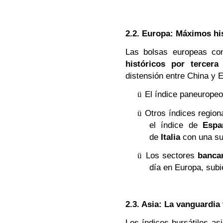
2.2. Europa: Máximos hi
Las bolsas europeas con
históricos por tercera
distensión entre China y 
ü
El índice paneurope
ü
Otros índices region
el índice de
Espa
de
Italia
con una sub
ü
Los sectores
banca
día en Europa, sub
2.3. Asia: La vanguardia
Los índices bursátiles as