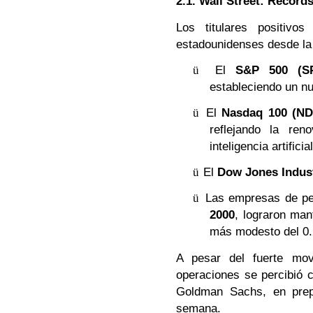
2.1. Wall Street: Récord
Los titulares positivo
estadounidenses desde la 
ü
El
S&P 500 (S
estableciendo un nu
ü
El
Nasdaq 100 (ND
reflejando la ren
inteligencia artificial
ü
El
Dow Jones Indust
ü
Las empresas de peq
2000
, lograron ma
más modesto del 0
A pesar del fuerte mov
operaciones se percibió 
Goldman Sachs, en prep
semana.