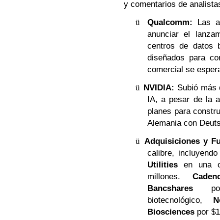
y comentarios de analista
ü
Qualcomm:
Las ac
anunciar el lanza
centros de datos
diseñados para com
comercial se espera
ü
NVIDIA:
Subió más d
IA, a pesar de la 
planes para constru
Alemania con Deut
ü
Adquisiciones y F
calibre, incluyend
Utilities
en una op
millones.
Caden
Bancshares
por 
biotecnológico,
N
Biosciences
por $1