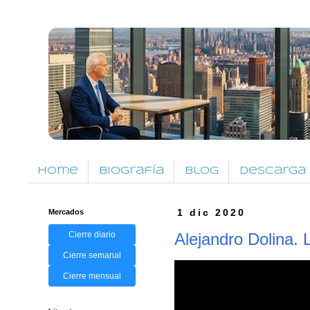
Home
Biografía
Blog
Descarga
Mercados
1 dic 2020
Cierre diario
Alejandro Dolina. 
Cierre semanal
Cierre mensual