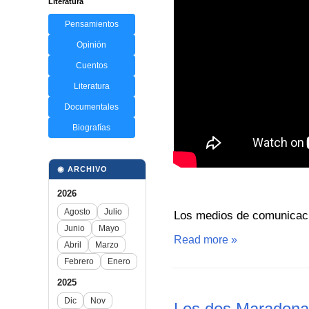
Literatura
Pensamientos
Opinión
Cuentos
Literatura
Documentales
Biografías
◉ ARCHIVO
2026
Agosto
Julio
Los medios de comunicaci
Junio
Mayo
Read more »
Abril
Marzo
Febrero
Enero
2025
Dic
Nov
Los dos Maradona