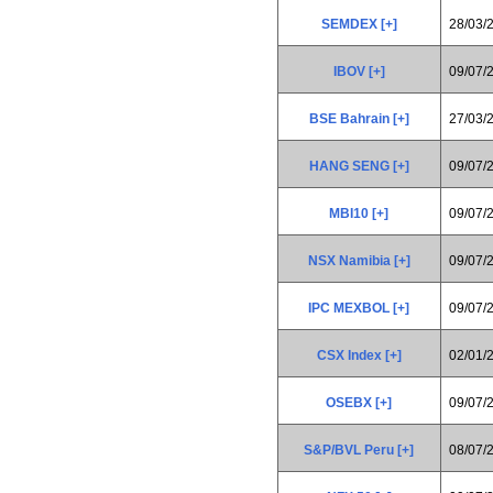
SEMDEX [+]
28/03/
IBOV [+]
09/07/
BSE Bahrain [+]
27/03/
HANG SENG [+]
09/07/
MBI10 [+]
09/07/
NSX Namibia [+]
09/07/
IPC MEXBOL [+]
09/07/
CSX Index [+]
02/01/
OSEBX [+]
09/07/
S&P/BVL Peru [+]
08/07/