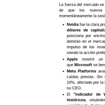
La fuerza del mercado se 
de que los nuevos a
momentáneamente la sesión
Nvidia
fue la clara pr
dólares de capitali
posiciona por encima
dominio en el mercad
impulso de los inve
siendo la acción pref
Apple
mostró un c
que
Microsoft
se ben
Meta Platforms
ava
caídas previas. Sin
10%, afectado por la 
su CEO.
El
"indicador de 
históricos
, situánd