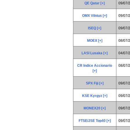
QE Qatar [+]
09/07/
OMX Vilnius [+]
09/07/
ISEQ [+]
09/07/
MOEX [+]
08/07/
LASI Lusaka [+]
04/07/
CR Indice Accionario
08/07/
[+]
SPX Fiji [+]
09/07/
KSE Kyrgyz [+]
09/07/
MONEX20 [+]
09/07/
FTSE/JSE Top40 [+]
09/07/