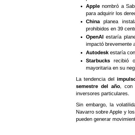
Apple
nombró a Sabi
para adquirir los der
China
planea insta
prohibidos en 39 cent
OpenAI
estaría plan
impactó brevemente 
Autodesk
estaría con
Starbucks
recibió o
mayoritaria en su neg
La tendencia del
impulso
semestre del año
, con 
inversores particulares.
Sin embargo, la volatili
Navarro sobre Apple y lo
pueden generar movimiento