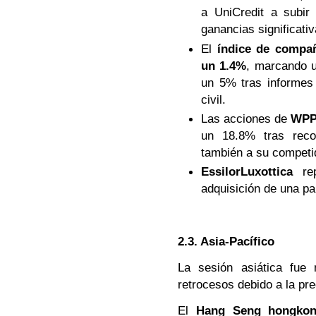
a UniCredit a subi
ganancias significativ
El
índice de compa
un 1.4%
, marcando 
un 5% tras informes 
civil.
Las acciones de
WP
un 18.8% tras recor
también a su competi
EssilorLuxottica
rep
adquisición de una pa
2.3. Asia-Pacífico
La sesión asiática fue
retrocesos debido a la pr
El
Hang Seng hongkoné