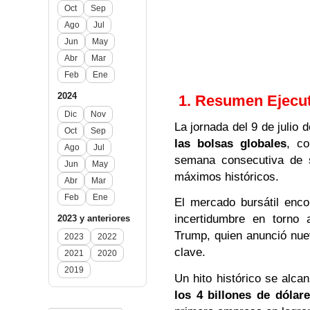
Oct
Sep
Ago
Jul
Jun
May
Abr
Mar
Feb
Ene
2024
1. Resumen Ejecut
Dic
Nov
La jornada del 9 de julio
Oct
Sep
las bolsas globales
, co
Ago
Jul
semana consecutiva de 
Jun
May
máximos históricos.
Abr
Mar
Feb
Ene
El mercado bursátil enco
incertidumbre en torno a
2023 y anteriores
Trump, quien anunció nue
2023
2022
clave.
2021
2020
2019
Un hito histórico se alca
los 4 billones de dólare