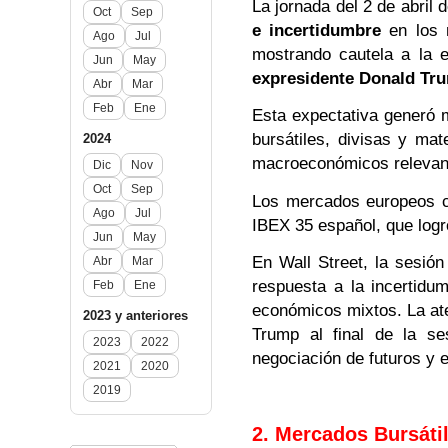
La jornada del 2 de abril
Oct
Sep
e incertidumbre
en los m
Ago
Jul
mostrando cautela a la 
Jun
May
expresidente Donald Tr
Abr
Mar
Feb
Ene
Esta expectativa generó m
bursátiles, divisas y ma
2024
macroeconómicos relevan
Dic
Nov
Oct
Sep
Los mercados europeos ce
Ago
Jul
IBEX 35 español, que log
Jun
May
En Wall Street, la sesión
Abr
Mar
respuesta a la incertidu
Feb
Ene
económicos mixtos. La at
2023 y anteriores
Trump al final de la se
2023
2022
negociación de futuros y e
2021
2020
2019
2. Mercados Bursáti