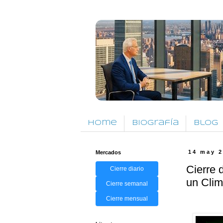
Home
Biografía
Blog
Mercados
14 may 
Cierre 
Cierre diario
un Clim
Cierre semanal
Cierre mensual