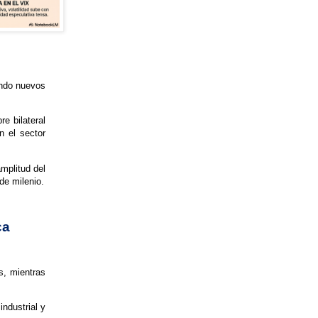
ando nuevos
e bilateral
n el sector
amplitud del
de milenio.
ca
s, mientras
industrial y