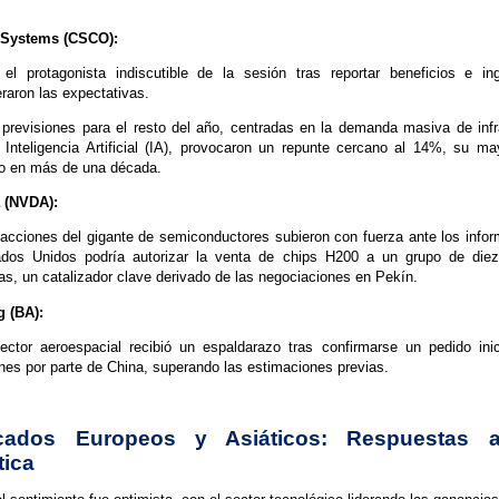
 Systems (CSCO):
el protagonista indiscutible de la sesión tras reportar beneficios e i
raron las expectativas.
previsiones para el resto del año, centradas en la demanda masiva de infr
 Inteligencia Artificial (IA), provocaron un repunte cercano al 14%, su m
io en más de una década.
 (NVDA):
acciones del gigante de semiconductores subieron con fuerza ante los info
ados Unidos podría autorizar la venta de chips H200 a un grupo de die
as, un catalizador clave derivado de las negociaciones en Pekín.
 (BA):
ector aeroespacial recibió un espaldarazo tras confirmarse un pedido ini
nes por parte de China, superando las estimaciones previas.
cados Europeos y Asiáticos: Respuestas a
tica