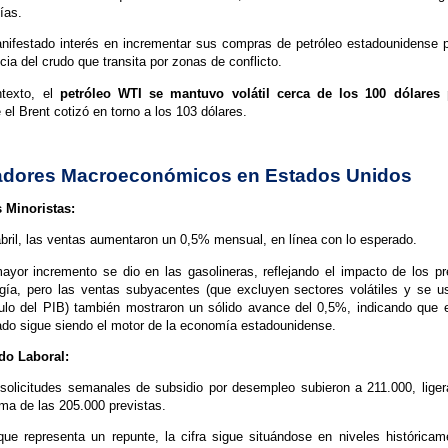
ías.
nifestado interés en incrementar sus compras de petróleo estadounidense p
ia del crudo que transita por zonas de conflicto.
texto, el
petróleo WTI se mantuvo volátil cerca de los 100 dólares p
 el Brent cotizó en torno a los 103 dólares.
cadores Macroeconómicos en Estados Unidos
 Minoristas:
bril, las ventas aumentaron un 0,5% mensual, en línea con lo esperado.
ayor incremento se dio en las gasolineras, reflejando el impacto de los pr
gía, pero las ventas subyacentes (que excluyen sectores volátiles y se u
ulo del PIB) también mostraron un sólido avance del 0,5%, indicando que
ado sigue siendo el motor de la economía estadounidense.
do Laboral:
solicitudes semanales de subsidio por desempleo subieron a 211.000, lige
ma de las 205.000 previstas.
ue representa un repunte, la cifra sigue situándose en niveles históricam