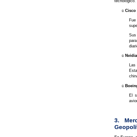
tecnológico.
ü
Cisco
Fue 
supe
Sus 
para
diar
ü
Nvidia
Las 
Est
chin
ü
Boeing
El s
avio
3. Mer
Geopolí