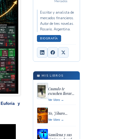
Mercados
Escritor y analista de
mercados financieros.
Autor de tres novelas.
Rosario, Argentina.
BIOGRAFÍA
📖 MIS LIBROS
Cuando te
escuchen llorar...
Ver libro →
Euforia y
Yo, Jíbaro...
Ver libro →
Samilena y sus