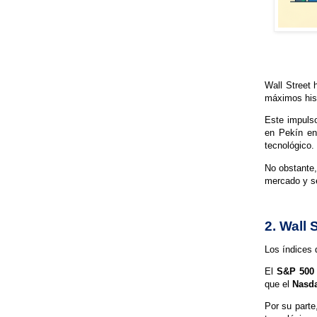
Wall Street 
máximos hist
Este impulso
en Pekín en
tecnológico.
No obstante,
mercado y se
2. Wall 
Los índices 
El
S&P 500 
que el
Nasda
Por su parte