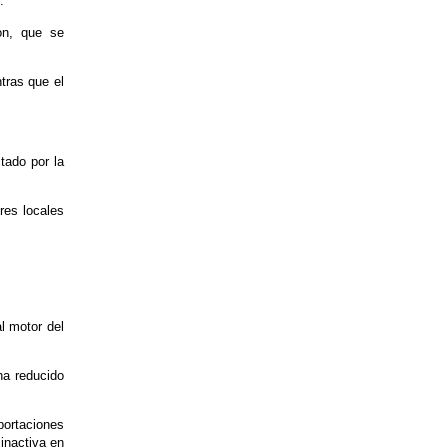
.
on, que se
tras que el
tado por la
ores locales
l motor del
ha reducido
portaciones
inactiva en