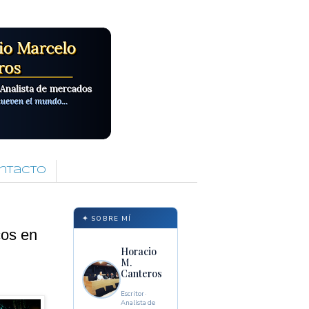
ntacto
✦ SOBRE MÍ
cos en
Horacio
M.
Canteros
Escritor ·
Analista de