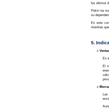
los últimos d
Pekín ha ma
su dependenc
En este con
mientras que
5. Indi
ü
Ventas
En a
El m
ener
cálc
priv
ü
Merca
Las 
enci
Aunq