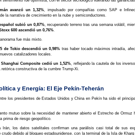
l sentimiento fue optimista, con el sector tecnológico liderando las ganancias
mán avanzó un 1,32%
, impulsado por compañías como SAP e Infine
 de la narrativa de crecimiento en la nube y semiconductores.
español subió un 0,87%
, recuperando terreno tras una semana volátil, mien
Stoxx 600 ascendió un 0,76%
.
panorama fue más mixto.
25 de Tokio descendió un 0,98%
tras haber tocado máximos intradía, afec
nuevos catalizadores locales.
l
Shanghai Composite cedió un 1,52%
, reflejando la cautela de los invers
a retórica constructiva de la cumbre Trump-Xi.
lítica y Energía: El Eje Pekín-Teherán
tre los presidentes de Estados Unidos y China en Pekín ha sido el principa
iento mutuo sobre la necesidad de mantener abierto el Estrecho de Ormuz 
la prima de riesgo geopolítico.
 Irán, los datos satelitales confirman una parálisis casi total de sus ex
 crudo debido al bloqueo estadounidense, con la terminal de la Isla de Kharg 