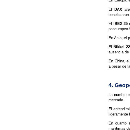
En Europa, e
El
DAX ale
beneficiaron
El
IBEX 35 
paneuropeo
En Asia, el 
El
Nikkei 2
ausencia de 
En China, e
a pesar de l
4. Geopo
La cumbre en
mercado.
El entendim
ligeramente 
En cuanto a
marítimas de