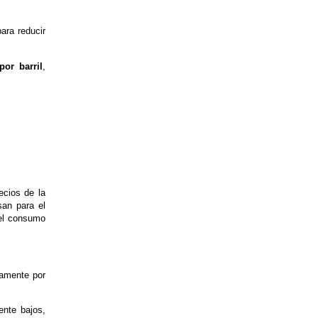
ara reducir
or barril
,
ecios de la
san para el
 el consumo
ramente por
ente bajos,