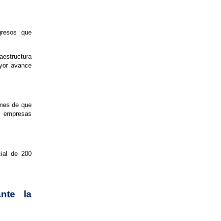
ngresos que
aestructura
ayor avance
rmes de que
z empresas
cial de 200
nte la