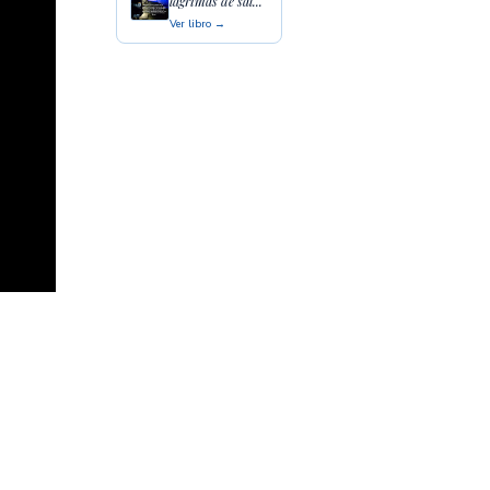
lágrimas de sal...
Ver libro →