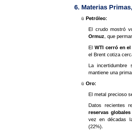
6. Materias Primas,
ü
Petróleo:
El crudo mostró vo
Ormuz
, que perman
El
WTI cerró en el
el Brent cotiza cer
La incertidumbre 
mantiene una prima 
ü
Oro:
El metal precioso 
Datos recientes r
reservas globales
vez en décadas la
(22%).