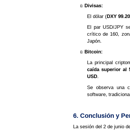
ü
Divisas:
El dólar (
DXY 99.20
El par USD/JPY se 
crítico de 160, zo
Japón.
ü
Bitcoin:
La principal cript
caída superior al
USD
.
Se observa una cl
software, tradiciona
6. Conclusión y Pe
La sesión del 2 de junio d