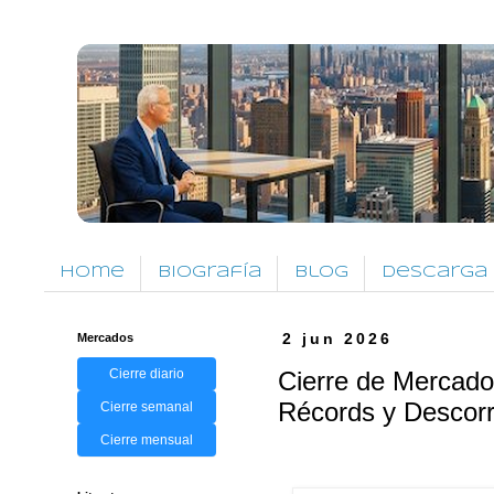
Home
Biografía
Blog
Descarga
Mercados
2 jun 2026
Cierre diario
Cierre de Mercado
Récords y Descorr
Cierre semanal
Cierre mensual