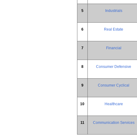
5
Industrials
6
Real Estate
7
Financial
8
Consumer Defensive
9
Consumer Cyclical
10
Healthcare
11
Communication Services