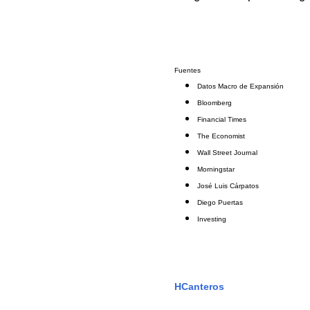
Fuentes
Datos Macro de Expansión
Bloomberg
Financial Times
The Economist
Wall Street Journal
Morningstar
José Luis Cárpatos
Diego Puertas
Investing
HCanteros