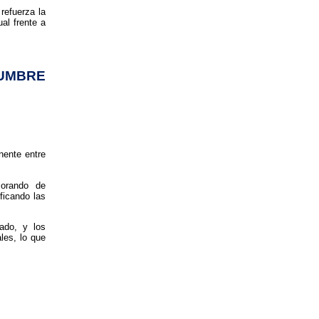
refuerza la
al frente a
DUMBRE
nente entre
morando de
ficando las
ado, y los
les, lo que