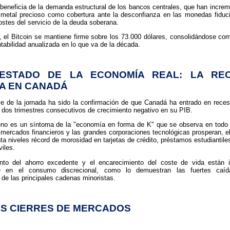
 beneficia de la demanda estructural de los bancos centrales, que han incre
 metal precioso como cobertura ante la desconfianza en las monedas fiduci
ostes del servicio de la deuda soberana.
, el Bitcoin se mantiene firme sobre los 73.000 dólares, consolidándose com
tabilidad anualizada en lo que va de la década.
 ESTADO DE LA ECONOMÍA REAL: LA REC
A EN CANADÁ
e de la jornada ha sido la confirmación de que Canadá ha entrado en reces
ar dos trimestres consecutivos de crecimiento negativo en su PIB.
no es un síntoma de la "economía en forma de K" que se observa en todo
 mercados financieros y las grandes corporaciones tecnológicas prosperan, e
ta niveles récord de morosidad en tarjetas de crédito, préstamos estudiantile
iles.
nto del ahorro excedente y el encarecimiento del coste de vida están 
e en el consumo discrecional, como lo demuestran las fuertes caí
 de las principales cadenas minoristas.
OS CIERRES DE MERCADOS