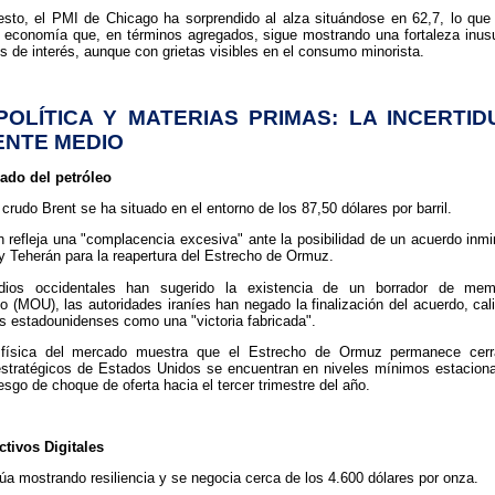
sto, el PMI de Chicago ha sorprendido al alza situándose en 62,7, lo que 
 economía que, en términos agregados, sigue mostrando una fortaleza inusu
pos de interés, aunque con grietas visibles en el consumo minorista.
POLÍTICA Y MATERIAS PRIMAS: LA INCERTI
ENTE MEDIO
cado del petróleo
 crudo Brent se ha situado en el entorno de los 87,50 dólares por barril.
n refleja una "complacencia excesiva" ante la posibilidad de un acuerdo inmi
 Teherán para la reapertura del Estrecho de Ormuz.
ios occidentales han sugerido la existencia de un borrador de me
o (MOU), las autoridades iraníes han negado la finalización del acuerdo, cali
s estadounidenses como una "victoria fabricada".
 física del mercado muestra que el Estrecho de Ormuz permanece cerr
estratégicos de Estados Unidos se encuentran en niveles mínimos estaciona
esgo de choque de oferta hacia el tercer trimestre del año.
ctivos Digitales
núa mostrando resiliencia y se negocia cerca de los 4.600 dólares por onza.