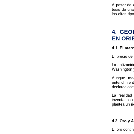
A pesar de e
tesis de una
los altos ti
4. GEO
EN ORI
4.1. El mer
El precio del
La cotizació
Washington y
Aunque med
entendimient
declaracione
La realidad
inventarios 
plantea un ri
4.2. Oro y A
El oro conti