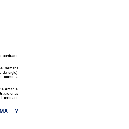
o contraste
ena semana
 de siglo),
es como la
.
a Artificial
radictorias
 el mercado
EMA Y