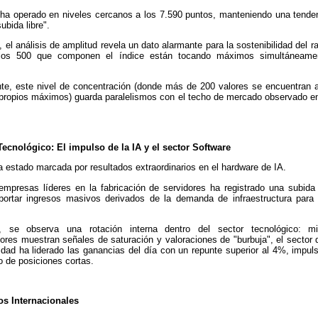
ha operado en niveles cercanos a los 7.590 puntos, manteniendo una tenden
ubida libre".
el análisis de amplitud revela un dato alarmante para la sostenibilidad del ra
 los 500 que componen el índice están tocando máximos simultáneame
nte, este nivel de concentración (donde más de 200 valores se encuentran
propios máximos) guarda paralelismos con el techo de mercado observado e
Tecnológico: El impulso de la IA y el sector Software
a estado marcada por resultados extraordinarios en el hardware de IA.
empresas líderes en la fabricación de servidores ha registrado una subida
portar ingresos masivos derivados de la demanda de infraestructura para
, se observa una rotación interna dentro del sector tecnológico: mi
res muestran señales de saturación y valoraciones de "burbuja", el sector 
idad ha liderado las ganancias del día con un repunte superior al 4%, impul
o de posiciones cortas.
os Internacionales