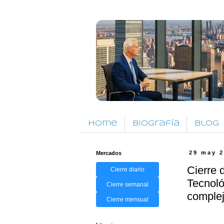
Home
Biografía
Blog
Mercados
29 may 
Cierre 
Cierre diario
Tecnoló
Cierre semanal
comple
Cierre mensual