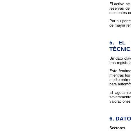
El activo se
reservas de
crecientes c
Por su parte
de mayor ren
5. EL
TÉCNIC
Un dato clav
tras registr
Este fenóme
mientras los
medio enfren
para automóv
El agotamie
severament
valoraciones
6. DAT
Sectores