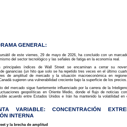
ORAMA GENERAL:
bursátil de este viernes, 29 de mayo de 2026, ha concluido con un marcad
amismo del sector tecnológico y las señales de fatiga en la economía real.
os principales índices de Wall Street se encaminan a cerrar su nov
de ganancias (un hito que solo se ha repetido tres veces en el último cuarto
ores de amplitud de mercado y la situación macroeconómica en region
anadá sugieren una vulnerabilidad creciente bajo la superficie de los precios
to del mercado sigue fuertemente influenciado por la carrera de la Inteligenci
luctuaciones geopolíticas en Oriente Medio, donde el flujo de noticias cont
sible acuerdo entre Estados Unidos e Irán ha mantenido la volatilidad en
NTA VARIABLE: CONCENTRACIÓN EXTR
ÓN INTERNA
reet y la brecha de amplitud