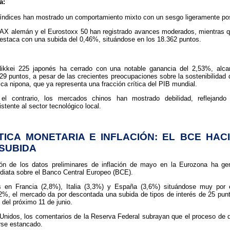
a:
índices han mostrado un comportamiento mixto con un sesgo ligeramente pos
AX alemán y el Eurostoxx 50 han registrado avances moderados, mientras 
estaca con una subida del 0,46%, situándose en los 18.362 puntos.
ikkei 225 japonés ha cerrado con una notable ganancia del 2,53%, alca
29 puntos, a pesar de las crecientes preocupaciones sobre la sostenibilidad 
ica nipona, que ya representa una fracción crítica del PIB mundial.
el contrario, los mercados chinos han mostrado debilidad, reflejando 
istente al sector tecnológico local.
ÍTICA MONETARIA E INFLACIÓN: EL BCE HAC
SUBIDA
ión de los datos preliminares de inflación de mayo en la Eurozona ha g
diata sobre el Banco Central Europeo (BCE).
s en Francia (2,8%), Italia (3,3%) y España (3,6%) situándose muy por 
 2%, el mercado da por descontada una subida de tipos de interés de 25 pun
 del próximo 11 de junio.
nidos, los comentarios de la Reserva Federal subrayan que el proceso de d
rse estancado.