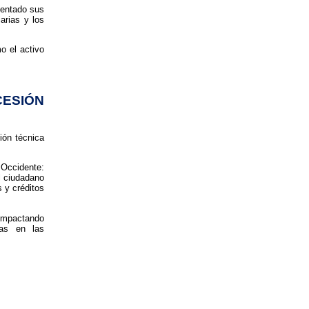
mentado sus
arias y los
o el activo
ESIÓN
ión técnica
 Occidente:
l ciudadano
s y créditos
impactando
das en las