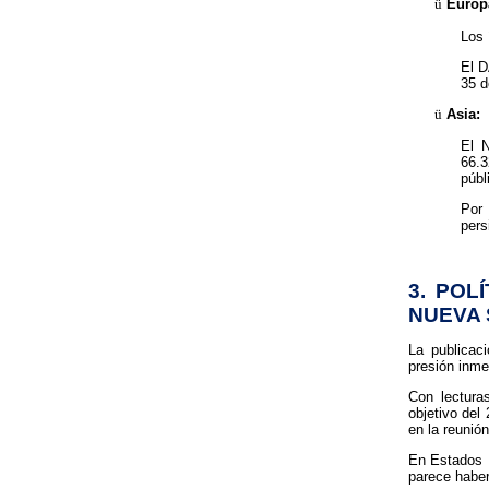
ü
Europ
Los 
El D
35 d
ü
Asia:
El N
66.3
públ
Por 
pers
3. POL
NUEVA 
La publicac
presión inme
Con lectura
objetivo del
en la reunión
En Estados U
parece habe