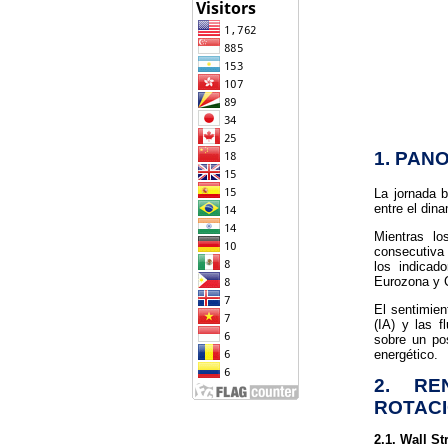
1. PAN
La jornada 
entre el din
Mientras l
consecutiva 
los indicad
Eurozona y C
El sentimien
(IA) y las f
sobre un po
energético.
2. RE
ROTACI
2.1. Wall St