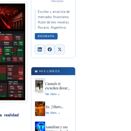
Mercados
Escritor y analista de
mercados financieros.
Autor de tres novelas.
Rosario, Argentina.
BIOGRAFÍA
📖 MIS LIBROS
Cuando te
escuchen llorar...
Ver libro →
Yo, Jíbaro...
Ver libro →
a realidad
Samilena y sus