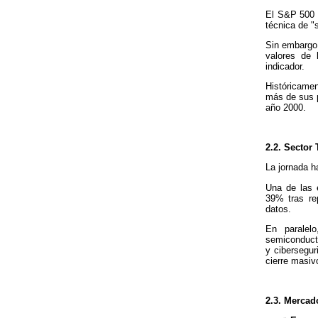
El S&P 500 
técnica de "s
Sin embargo, 
valores de
indicador.
Históricame
más de sus 
año 2000.
2.2. Sector 
La jornada h
Una de las 
39% tras re
datos.
En paralelo
semiconducto
y cibersegur
cierre masiv
2.3. Mercad