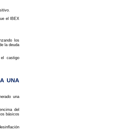
itivo.
que el IBEX
nzando los
de la deuda
el castigo
IA UNA
enerado una
encima del
tos básicos
esinflación