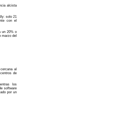
cia alcista
lly: solo 21
nte con el
 a un 20% o
n marzo del
 cercana al
 centros de
entras los
de software
sado por un