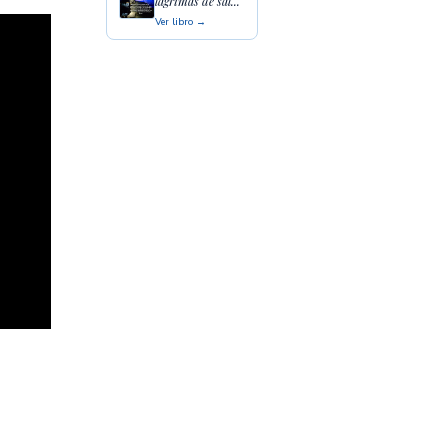
lágrimas de sal...
Ver libro →