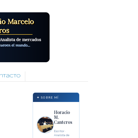
ntacto
✦ SOBRE MÍ
Horacio
M.
Canteros
Escritor ·
Analista de