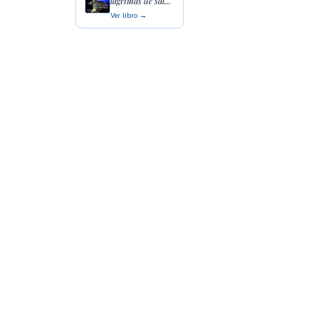
lágrimas de sal...
Ver libro →