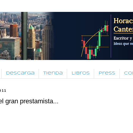
Descarga
Tienda
Libros
Press
Co
011
el gran prestamista...