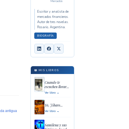
Mercados
Escritor y analista de
mercados financieros.
Autor de tres novelas.
Rosario, Argentina.
BIOGRAFÍA
📖 MIS LIBROS
Cuando te
escuchen llorar...
Ver libro →
Yo, Jíbaro...
ada antigua
Ver libro →
Samilena y sus