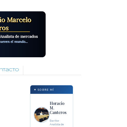
ntacto
✦ SOBRE MÍ
Horacio
M.
Canteros
Escritor ·
Analista de